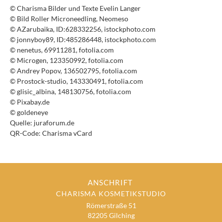
© Charisma Bilder und Texte Evelin Langer
© Bild Roller Microneedling, Neomeso
© AZarubaika, ID:628332256, istockphoto.com
© jonnyboy89, ID:485286448, istockphoto.com
© nenetus, 69911281, fotolia.com
© Microgen, 123350992, fotolia.com
© Andrey Popov, 136502795, fotolia.com
© Prostock-studio, 143330491, fotolia.com
© glisic_albina, 148130756, fotolia.com
© Pixabay.de
© goldeneye
Quelle: juraforum.de
QR-Code: Charisma vCard
ANSCHRIFT
CHARISMA KOSMETIKSTUDIO
Römerstraße 51
82205 Gilching