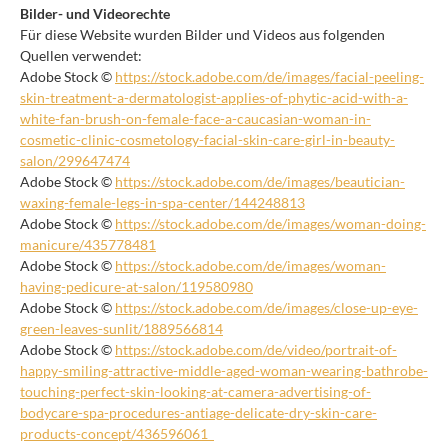
Bilder- und Videorechte
Für diese Website wurden Bilder und Videos aus folgenden
Quellen verwendet:
Adobe Stock ©
https://stock.adobe.com/de/images/facial-peeling-
skin-treatment-a-dermatologist-applies-of-phytic-acid-with-a-
white-fan-brush-on-female-face-a-caucasian-woman-in-
cosmetic-clinic-cosmetology-facial-skin-care-girl-in-beauty-
salon/299647474
Adobe Stock ©
https://stock.adobe.com/de/images/beautician-
waxing-female-legs-in-spa-center/144248813
Adobe Stock ©
https://stock.adobe.com/de/images/woman-doing-
manicure/435778481
Adobe Stock ©
https://stock.adobe.com/de/images/woman-
having-pedicure-at-salon/119580980
Adobe Stock ©
https://stock.adobe.com/de/images/close-up-eye-
green-leaves-sunlit/1889566814
Adobe Stock ©
https://stock.adobe.com/de/video/portrait-of-
happy-smiling-attractive-middle-aged-woman-wearing-bathrobe-
touching-perfect-skin-looking-at-camera-advertising-of-
bodycare-spa-procedures-antiage-delicate-dry-skin-care-
products-concept/436596061